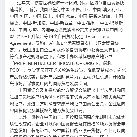
近年来，随着世界经济一体化的加快，区域间自由贸易快
速增长。目前，我国已签订中国-格鲁吉亚、中国-澳大利亚、
中国-韩国、中国-瑞士、中国-冰岛、中国-哥斯达黎加、中国-
秘鲁、中国-新加坡、中国-新西兰、中国-智利、中国-巴基斯
坦、中国-东盟、内地与港澳更紧密经贸关系安排以及中国-东
盟（“10+1”升级）等14个自由贸易协定（Free Trade
Agreement，简称FTA）和1个优惠贸易安排（亚太贸易协
定）。我国进出口企业可从众多自贸协定中获得重大商机，在
符合原产地规则前提下，积极申办区域优惠原产地证书
（PREFERENTIAL CERTIFICATE OF ORIGIN，简称
PCO），享受实实在在的关税减免政策，降低交易成本，强化
产品价格优势，提升产品国际竞争力，主动抓住机遇，开拓新
兴市场，谋求更广阔的国际贸易发展空间。
中国贸促会及其授权的地方贸促会依据《中华人民共和国
进出口货物原产地条例》可签发非优惠原产地证书和优惠原产
地证书。如进口方明确要求原产地证书由商会出具，企业应向
中国贸促会及其授权的地方贸促会申请。
此外，货物在中国加工，但按照我国原产地规则未完成实
质性改变的，企业可以向中国贸促会及其授权的地方贸促会申
请签发加工装配证书。经中国转口的非原产货物，企业可以向